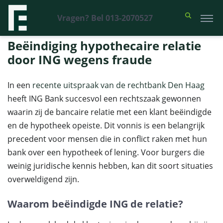
Vragen? Bel 013-2070527
Financieel Recht Advocaten
>
Uitspraken
>
Beëindiging hypothecaire
relatie door ING wegens fraude
Beëindiging hypothecaire relatie
door ING wegens fraude
In een
recente uitspraak van de rechtbank Den Haag
heeft ING Bank succesvol een rechtszaak gewonnen
waarin zij de bancaire relatie met een klant beëindigde
en de hypotheek opeiste. Dit vonnis is een belangrijk
precedent voor mensen die in conflict raken met hun
bank over een hypotheek of lening. Voor burgers die
weinig juridische kennis hebben, kan dit soort situaties
overweldigend zijn.
Waarom beëindigde ING de relatie?