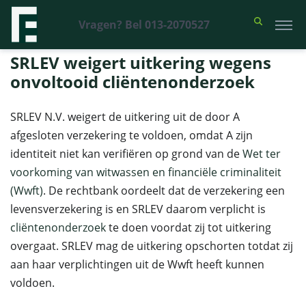
Vragen? Bel 013-2070527
Financieel Recht Advocaten
>
Uitspraken
>
SRLEV weigert uitkering
wegens onvoltooid cliëntenonderzoek
SRLEV weigert uitkering wegens
onvoltooid cliëntenonderzoek
SRLEV N.V. weigert de uitkering uit de door A
afgesloten verzekering te voldoen, omdat A zijn
identiteit niet kan verifiëren op grond van de
Wet ter
voorkoming van witwassen en financiële criminaliteit
(Wwft)
. De rechtbank oordeelt dat de verzekering een
levensverzekering is en SRLEV daarom verplicht is
cliëntenonderzoek
te doen voordat zij tot uitkering
overgaat. SRLEV mag de uitkering opschorten totdat zij
aan haar verplichtingen uit de Wwft heeft kunnen
voldoen.