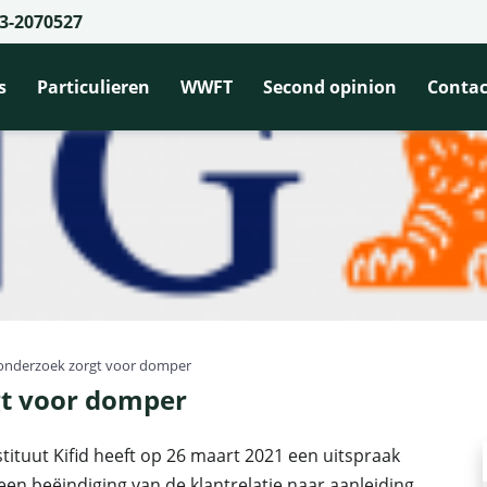
3-2070527
s
Particulieren
WWFT
Second opinion
Contac
nonderzoek zorgt voor domper
gt voor domper
tituut Kifid heeft op 26 maart 2021 een uitspraak
en beëindiging van de klantrelatie naar aanleiding