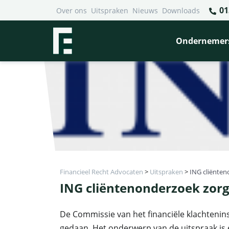
01
Over ons
Uitspraken
Nieuws
Downloads
Ondernemer
Financieel Recht Advocaten
>
Uitspraken
>
ING cliënte
ING cliëntenonderzoek zor
De Commissie van het financiële klachtenins
gedaan. Het onderwerp van de uitspraak is e