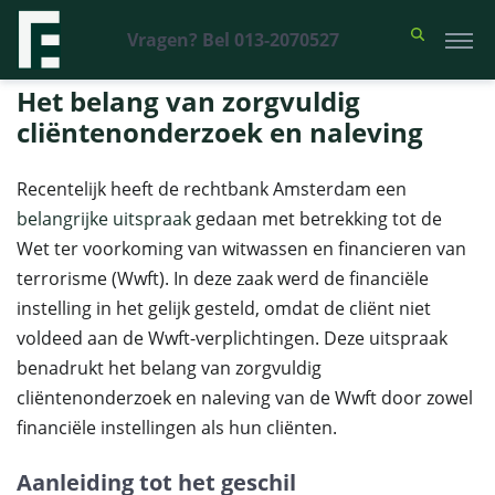
Vragen? Bel 013-2070527
Financieel Recht Advocaten
>
Uitspraken
>
Het belang van zorgvuldig
cliëntenonderzoek en naleving
Het belang van zorgvuldig
cliëntenonderzoek en naleving
Recentelijk heeft de rechtbank Amsterdam een
belangrijke uitspraak
gedaan met betrekking tot de
Wet ter voorkoming van witwassen en financieren van
terrorisme (Wwft). In deze zaak werd de financiële
instelling in het gelijk gesteld, omdat de cliënt niet
voldeed aan de Wwft-verplichtingen. Deze uitspraak
benadrukt het belang van zorgvuldig
cliëntenonderzoek en naleving van de Wwft door zowel
financiële instellingen als hun cliënten.
Aanleiding tot het geschil