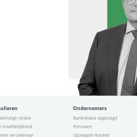
culieren
Ondernemers
eëindigt relatie
Bankrelatie opgezegd
n hoofdelijkheid
Pensioen
men verzekeraar
Opzeggen krediet