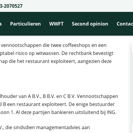
3-2070527
nkrelatie met coffeeshop-exploiterende vennootschappen bevestigd, maar
 coffeeshop-exploiterende vennootsch
s
Particulieren
WWFT
Second opinion
Contac
p vennootschappen die twee coffeeshops en een
tabel risico op witwassen. De rechtbank bevestigt
ap die het restaurant exploiteert, aangezien deze
lhouder van A B.V., B B.V. en C B.V. Vennootschappen
jl B een restaurant exploiteert. De enige bestuurder
on 1. Al deze partijen bankieren uitsluitend bij ING.
B.V., die sindsdien managementadvies aan