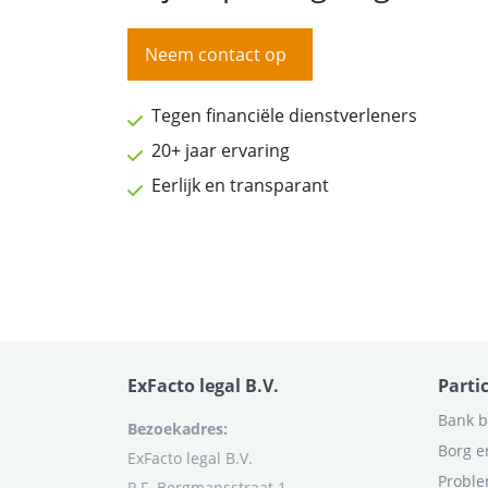
Neem contact op
Tegen financiële dienstverleners
20+ jaar ervaring
Eerlijk en transparant
ExFacto legal B.V.
Parti
Bank b
Bezoekadres:
Borg e
ExFacto legal B.V.
Proble
P.F. Bergmansstraat 1