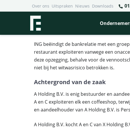
01
Over ons
Uitspraken
Nieuws
Downloads
Financieel Recht Advocaten
>
Uitspraken
>
Opzegging ba
Opzegging bankrelatie met
Ondernemer
met restaurant
ING beëindigt de bankrelatie met een groe
restaurant exploiteren vanwege een onaccep
deze opzegging, behalve voor de vennootsch
niet bij het witwasrisico betrokken is.
Achtergrond van de zaak
A Holding B.V. is enig bestuurder en aandee
A en C exploiteren elk een coffeeshop, terwi
en aandeelhouder van A Holding B.V. is Perso
A Holding B.V. kocht A en C van X Holding 