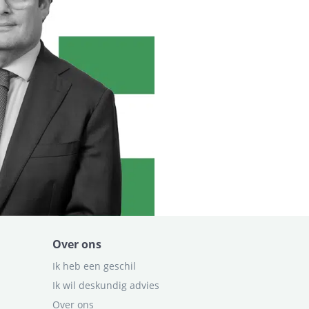
Over ons
Ik heb een geschil
Ik wil deskundig advies
Over ons