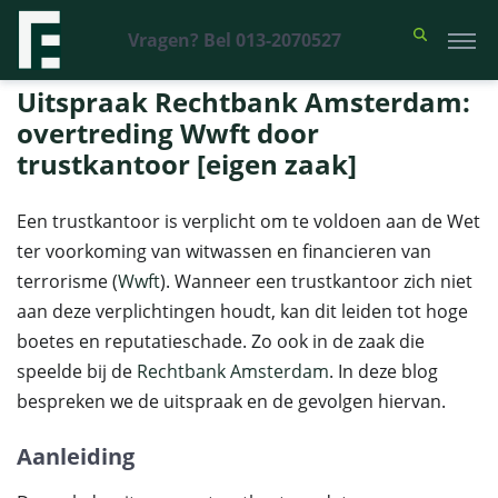
Vragen? Bel 013-2070527
Financieel Recht Advocaten
>
Uitspraken
>
Uitspraak Rechtbank
Amsterdam: overtreding Wwft door trustkantoor [eigen zaak]
Uitspraak Rechtbank Amsterdam:
overtreding Wwft door
trustkantoor [eigen zaak]
Een trustkantoor is verplicht om te voldoen aan de Wet
ter voorkoming van witwassen en financieren van
terrorisme (
Wwft
). Wanneer een trustkantoor zich niet
aan deze verplichtingen houdt, kan dit leiden tot hoge
boetes en reputatieschade. Zo ook in de zaak die
speelde bij de
Rechtbank Amsterdam
. In deze blog
bespreken we de uitspraak en de gevolgen hiervan.
Aanleiding