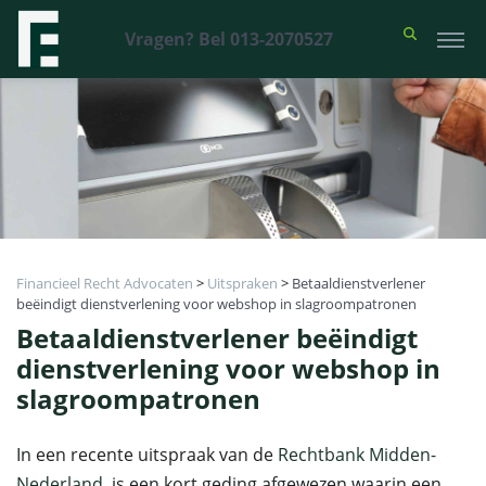
Vragen? Bel 013-2070527
Financieel Recht Advocaten
>
Uitspraken
>
Betaaldienstverlener
beëindigt dienstverlening voor webshop in slagroompatronen
Betaaldienstverlener beëindigt
dienstverlening voor webshop in
slagroompatronen
In een recente uitspraak van de
Rechtbank Midden-
Nederland
, is een kort geding afgewezen waarin een