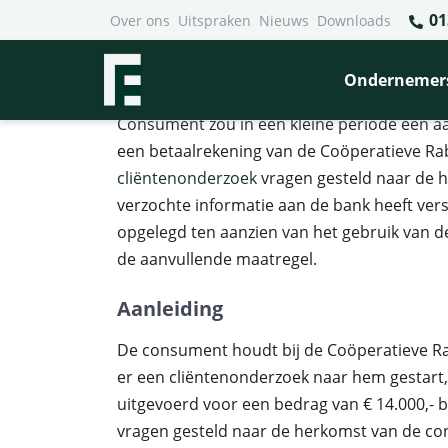
01
Over ons
Uitspraken
Nieuws
Downloads
Financieel Recht Advocaten
>
Uitspraken
>
Beperkingen
Beperkingen op betaalreke
Ondernemer
Consument zou in een kleine periode een a
een betaalrekening van de Coöperatieve Rab
cliëntenonderzoek
vragen gesteld naar de 
verzochte informatie aan de bank heeft ver
opgelegd ten aanzien van het gebruik van d
de aanvullende maatregel.
Aanleiding
De consument houdt bij de Coöperatieve R
er een cliëntenonderzoek naar hem gestart
uitgevoerd voor een bedrag van € 14.000,- 
vragen gesteld naar de herkomst van de con