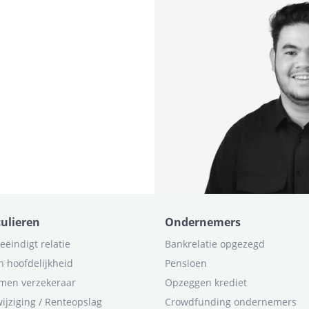
culieren
Ondernemers
eëindigt relatie
Bankrelatie opgezegd
n hoofdelijkheid
Pensioen
men verzekeraar
Opzeggen krediet
ijziging / Renteopslag
Crowdfunding ondernemers