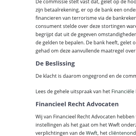
De commissie stelt vast dat, gelet op de h
zijn betaalrekening, er op de bank een ond
financieren van terrorisme via de bankrekeni
consument stelde over deze stortingen wa
begrijpt dat uit de gegeven omstandigheden
de gelden te bepalen. De bank heeft, gele
gehad om deze aanvullende maatregel over h
De Beslissing
De klacht is daarom ongegrond en de commis
Lees de gehele uitspraak van het
Financiële 
Financieel Recht Advocaten
Wij van Financieel Recht Advocaten hebben 
instellingen als het gaat om het Wwft onder
verplichtingen van de
Wwft
, het
cliëntenon