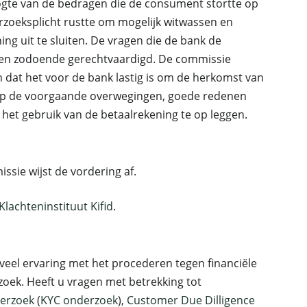
oogte van de bedragen die de consument stortte op
erzoeksplicht rustte om mogelijk witwassen en
ng uit te sluiten. De vragen die de bank de
ren zodoende gerechtvaardigd. De commissie
 dat het voor de bank lastig is om de herkomst van
t op de voorgaande overwegingen, goede redenen
et gebruik van de betaalrekening te op leggen.
sie wijst de vordering af.
Klachteninstituut Kifid
.
veel ervaring met het procederen tegen financiële
zoek. Heeft u vragen met betrekking tot
derzoek
(
KYC onderzoek
),
Customer Due Dilligence