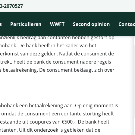
3-2070527
 op betaalrekening wegens te veel contante opnames
ning wegens te veel contante opname
s
Particulieren
WWFT
Second opinion
Contac
anzienlijk bedrag aan contanten hebben gestort op
obank. De bank heeft in het kader van het
herkomst van deze gelden. Nadat de consument de
strekt, heeft de bank de consument nadere regels
e betaalrekening. De consument beklaagt zich over
abobank een betaalrekening aan. Op enig moment is
, omdat de consument een contante storting heeft
bestaande uit coupures van €500,-. De bank heeft
tanten. Uit dit onderzoek is gebleken dat de