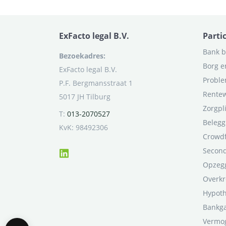
ExFacto legal B.V.
Parti
Bank b
Bezoekadres:
Borg e
ExFacto legal B.V.
Proble
P.F. Bergmansstraat 1
Rentew
5017 JH Tilburg
Zorgpl
T:
013-2070527
Belegg
KvK: 98492306
Crowd
Second
Opzegg
Overkr
Hypot
Bankga
Vermo