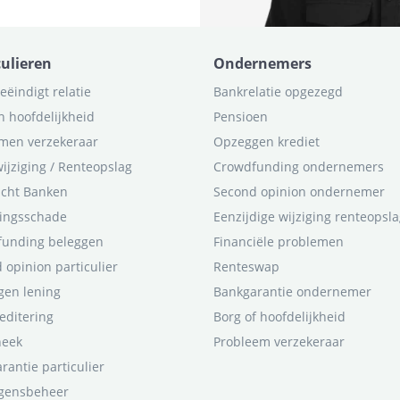
culieren
Ondernemers
eëindigt relatie
Bankrelatie opgezegd
n hoofdelijkheid
Pensioen
men verzekeraar
Opzeggen krediet
ijziging / Renteopslag
Crowdfunding ondernemers
icht Banken
Second opinion ondernemer
ingsschade
Eenzijdige wijziging renteopsl
funding beleggen
Financiële problemen
 opinion particulier
Renteswap
en lening
Bankgarantie ondernemer
editering
Borg of hoofdelijkheid
heek
Probleem verzekeraar
rantie particulier
gensbeheer