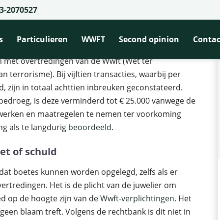
3-2070527
er vuur wegens overtreding Wwft-verplichtingen
 overtreding Wwft-verplichtingen
s
Particulieren
WWFT
Second opinion
Contac
n met overtredingen van de Wwft (Wet ter
terrorisme). Bij vijftien transacties, waarbij per
, zijn in totaal achttien inbreuken geconstateerd.
bedroeg, is deze verminderd tot € 25.000 vanwege de
e werken en maatregelen te nemen ter voorkoming
ng als te langdurig
beoordeeld
.
et of schuld
at boetes kunnen worden opgelegd, zelfs als er
vertredingen. Het is de plicht van de juwelier om
d op de hoogte zijn van de
Wwft-verplichtingen
. Het
geen blaam treft. Volgens de rechtbank is dit niet in