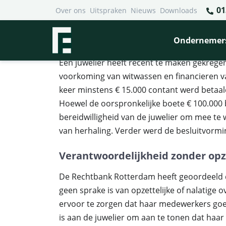
01
Over ons
Uitspraken
Nieuws
Downloads
Financieel Recht Advocaten
>
Uitspraken
>
Juwelier ond
Juwelier onder vuur wegens
Ondernemer
Een juwelier heeft recent te maken gekrege
voorkoming van witwassen en financieren van 
keer minstens € 15.000 contant werd betaald
Hoewel de oorspronkelijke boete € 100.000 
bereidwilligheid van de juwelier om mee t
van herhaling. Verder werd de besluitvormi
Verantwoordelijkheid zonder opz
De Rechtbank Rotterdam heeft geoordeeld d
geen sprake is van opzettelijke of nalatige o
ervoor te zorgen dat haar medewerkers goe
is aan de juwelier om aan te tonen dat haar 