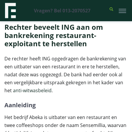
Vragen? Bel 013-2070527
Financieel Recht Advocaten
>
Uitspraken
>
Rechter beveelt ING aan
om bankrekening restaurant-exploitant te herstellen
Rechter beveelt ING aan om
bankrekening restaurant-
exploitant te herstellen
De rechter heeft ING opgedragen de bankrekening van
een uitbater van een restaurant in ere te herstellen,
nadat deze was opgezegd. De bank had eerder ook al
een vergelijkbare uitspraak gekregen in het kader van
het
anti-witwasbeleid
.
Aanleiding
Het bedrijf Abeka is uitbater van een restaurant en
twee coffeeshops onder de naam Sensemillia, waarvan