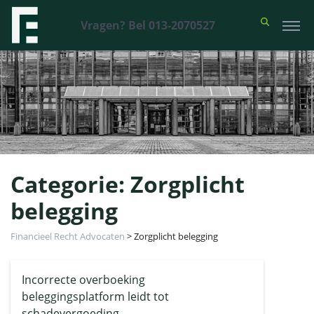
Vragen? Bel 013-2070527
Categorie:
Zorgplicht
belegging
Financieel Recht Advocaten
>
Zorgplicht belegging
Incorrecte overboeking
beleggingsplatform leidt tot
schadevergoeding