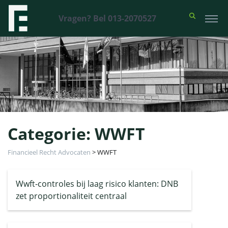
Vragen? Bel 013-2070527
Categorie:
WWFT
Financieel Recht Advocaten
>
WWFT
Wwft-controles bij laag risico klanten: DNB
zet proportionaliteit centraal